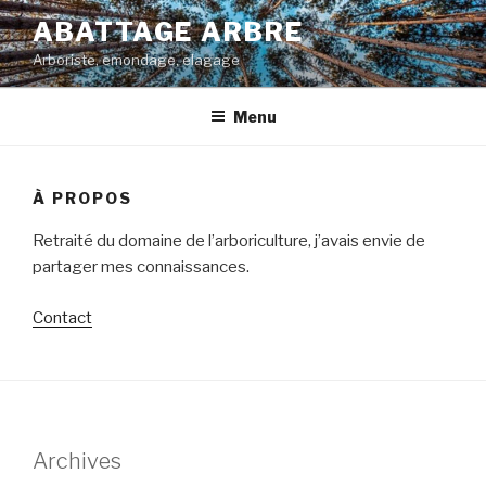
Aller
ABATTAGE ARBRE
au
Arboriste, emondage, elagage
contenu
Menu
À PROPOS
Retraité du domaine de l’arboriculture, j’avais envie de
partager mes connaissances.
Contact
Archives